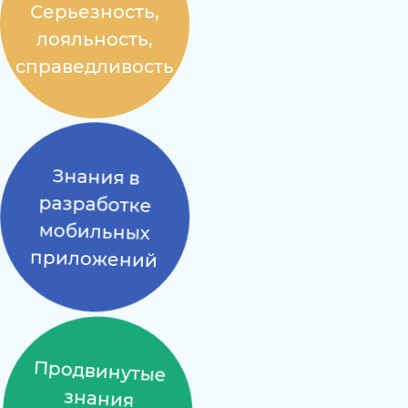
Серьезность,
лояльность,
справедливость
Знания в
разработке
мобильных
приложений
Продвинутые
знания
итальянского