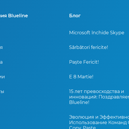
ия Blueline
Блог
Microsoft închide Skype
я
Sărbători fericite!
а
Paște Fericit!
ии
E 8 Martie!
ты
15 лет превосходства и
инноваций: Поздравляе
Blueline!
Эволюция и Эффективн
Использование Команд 
Copy, Paste