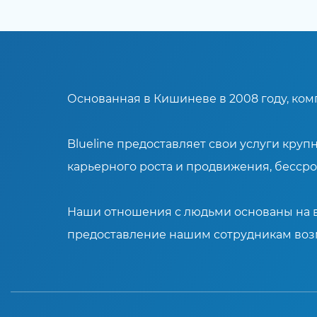
Основанная в Кишиневе в 2008 году, комп
Blueline предоставляет свои услуги кр
карьерного роста и продвижения, бесср
Наши отношения с людьми основаны на в
предоставление нашим сотрудникам возм