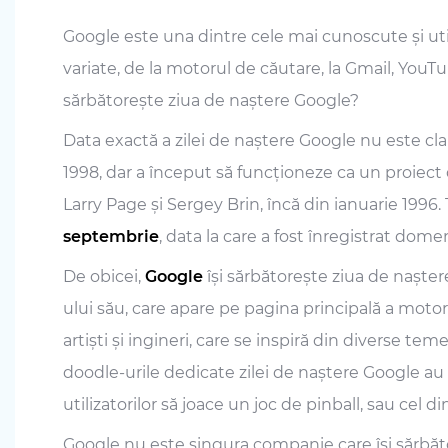
Google este una dintre cele mai cunoscute și util
variate, de la motorul de căutare, la Gmail, YouT
sărbătorește ziua de naștere Google?
Data exactă a zilei de naștere Google nu este cl
1998, dar a început să funcționeze ca un proiect 
Larry Page și Sergey Brin, încă din ianuarie 1996.
septembrie
, data la care a fost înregistrat dom
De obicei,
Google
își sărbătorește ziua de nașter
ului său, care apare pe pagina principală a motor
artiști și ingineri, care se inspiră din diverse te
doodle-urile dedicate zilei de naștere Google au f
utilizatorilor să joace un joc de pinball, sau cel d
Google nu este singura companie care își sărbăt