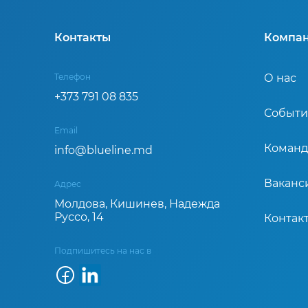
Контакты
Компан
Телефон
О нас
+373 791 08 835
Событи
Email
Команд
info@blueline.md
Ваканс
Адрес
Молдова, Кишинев, Надежда
Руссо, 14
Контак
Подпишитесь на нас в