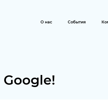
О нас
События
Ко
 Google!