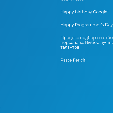
Happy birthday Google!
Happy Programmer’s Day
Процесс подбора и отб
персонала: Выбор лучш
талантов
Paste Fericit
ы