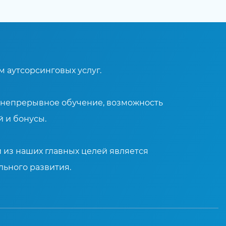
м аутсорсинговых услуг.
м непрерывное обучение, возможность
 и бонусы.
 из наших главных целей является
ьного развития.