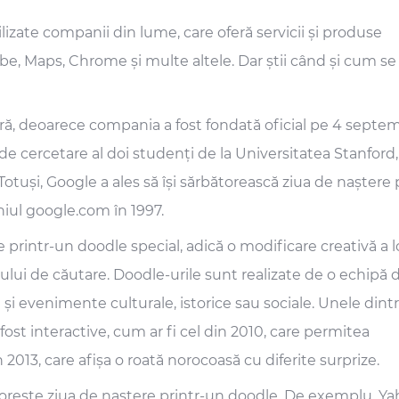
izate companii din lume, care oferă servicii și produse
ube, Maps, Chrome și multe altele. Dar știi când și cum se
ară, deoarece compania a fost fondată oficial pe 4 septe
de cercetare al doi studenți de la Universitatea Stanford,
 Totuși, Google a ales să își sărbătorească ziua de naștere
eniul google.com în 1997.
e printr-un doodle special, adică o modificare creativă a 
ului de căutare. Doodle-urile sunt realizate de o echipă 
me și evenimente culturale, istorice sau sociale. Unele dint
ost interactive, cum ar fi cel din 2010, care permitea
in 2013, care afișa o roată norocoasă cu diferite surprize.
orește ziua de naștere printr-un doodle. De exemplu, Ya