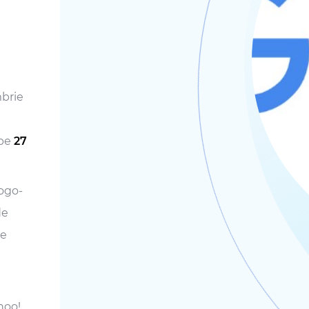
mbrie
 pe
27
logo-
de
re
hoo!