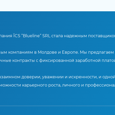
ания ÎCS ”Blueline” SRL стала надежным поставщико
упным компаниям в Молдове и Европе. Мы предлагае
очные контракты с фиксированной заработной платой
заимном доверии, уважении и искренности, и одной
ожности карьерного роста, личного и профессионал