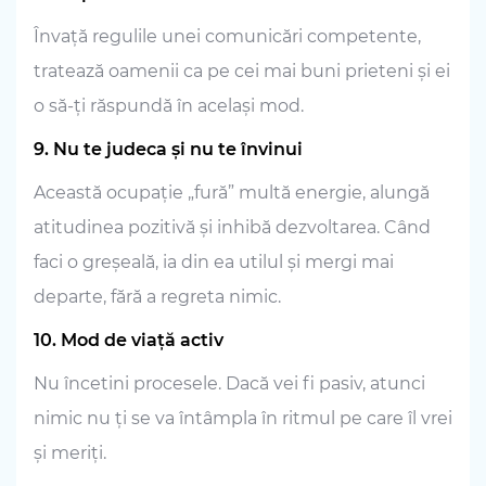
Învață regulile unei comunicări competente,
tratează oamenii ca pe cei mai buni prieteni și ei
o să-ți răspundă în același mod.
9. Nu te judeca și nu te învinui
Această ocupație „fură” multă energie, alungă
atitudinea pozitivă și inhibă dezvoltarea. Când
faci o greșeală, ia din ea utilul și mergi mai
departe, fără a regreta nimic.
10. Mod de viață activ
Nu încetini procesele. Dacă vei fi pasiv, atunci
nimic nu ți se va întâmpla în ritmul pe care îl vrei
și meriți.