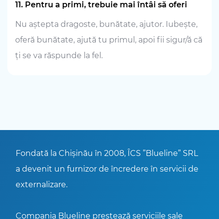
11. Pentru a primi, trebuie mai întâi să oferi
Nu aștepta dragoste, bunătate, ajutor. Iubește,
oferă bunătate, ajută tu primul, apoi fii sigur/ă că
ți se va răspunde la fel.
Fondată la Chișinău în 2008, ÎCS ”Blueline” SRL
a devenit un furnizor de încredere în servicii de
externalizare.
Compania Blueline prestează serviciile sale