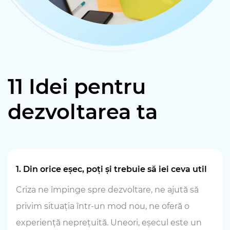
11 Idei pentru
dezvoltarea ta
1. Din orice eșec, poți și trebuie să iei ceva util
Criza ne împinge spre dezvoltare, ne ajută să
privim situația într-un mod nou, ne oferă o
experiență neprețuită. Uneori, eșecul este un